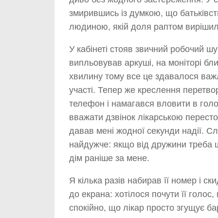
змирившись із думкою, що батьківст
людиною, якій доля раптом вирішил
У кабінеті стояв звичний робочий ш
випльовував аркуші, на моніторі б
хвилину тому все це здавалося важ
участі. Тепер же креслення перетво
телефон і намагався вловити в голо
вважати дзвінок лікарською пересто
давав мені жодної секунди надії. 
найдужче: якщо від дружини треба щ
дім раніше за мене.
Я кілька разів набирав її номер і с
до екрана: хотілося почути її голос
спокійно, що лікар просто згущує б