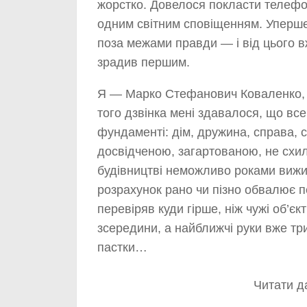
жорстко. Довелося покласти телефон
одним світним сповіщенням. Уперше
поза межами правди — і від цього в
зрадив першим.
Я — Марко Стефанович Коваленко, 
того дзвінка мені здавалося, що все
фундаменті: дім, дружина, справа, 
досвідченою, загартованою, не схи
будівництві неможливо роками вижи
розрахунок рано чи пізно обвалює п
перевіряв куди гірше, ніж чужі об’є
зсередини, а найближчі руки вже тр
пастки…
Читати да