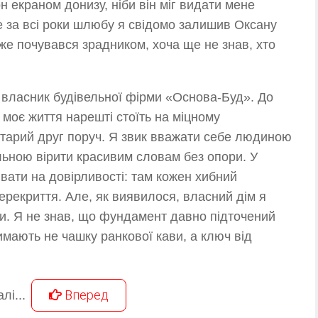
 екраном донизу, ніби він міг видати мене
 за всі роки шлюбу я свідомо залишив Оксану
же почувався зрадником, хоча ще не знав, хто
власник будівельної фірми «Основа-Буд». До
 моє життя нарешті стоїть на міцному
старий друг поруч. Я звик вважати себе людиною
льною вірити красивим словам без опори. У
вати на довірливості: там кожен хибний
ерекриття. Але, як виявилося, власний дім я
кти. Я не знав, що фундамент давно підточений
имають не чашку ранкової кави, а ключ від
Вперед
лі...