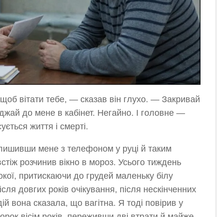
щоб вітати тебе, — сказав він глухо. — Закривай
жджай до мене в кабінет. Негайно. І головне —
сується життя і смерті.
алишивши мене з телефоном у руці й таким
стіж розчинив вікно в мороз. Усього тиждень
кої, притискаючи до грудей маленьку білу
ісля довгих років очікування, після нескінченних
й вона сказала, що вагітна. Я тоді повірив у
орок вісім років, переживши дві втрати й майже