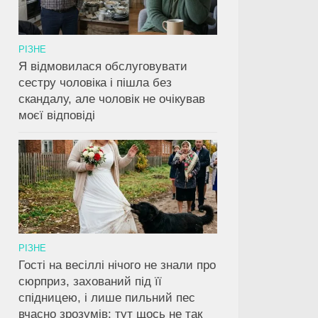
РІЗНЕ
Я відмовилася обслуговувати
сестру чоловіка і пішла без
скандалу, але чоловік не очікував
моєї відповіді
РІЗНЕ
Гості на весіллі нічого не знали про
сюрприз, захований під її
спідницею, і лише пильний пес
вчасно зрозумів: тут щось не так