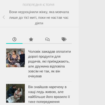
ПОПЕРЕДНЯ ІСТОРІЯ
Вони недооцінили жінку, яка мовчала
лише до тієї миті, поки не настав час
діяти
Чоловік зажадав оплатити
дорогі продукти для
родичів, які приїжджають,
але дружина відповіла
зовсім не так, як він
очікував
Він знайшов наречену в
хащі ледь живою, але
найбільше його вразило її
тихе попередження