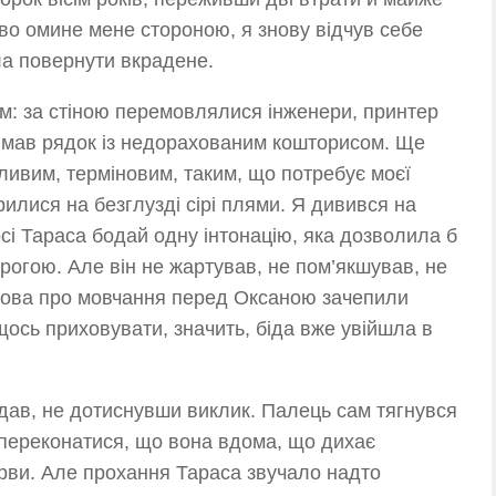
во омине мене стороною, я знову відчув себе
а повернути вкрадене.
ум: за стіною перемовлялися інженери, принтер
лимав рядок із недорахованим кошторисом. Ще
ливим, терміновим, таким, що потребує моєї
рилися на безглузді сірі плями. Я дивився на
сі Тараса бодай одну інтонацію, яка дозволила б
рогою. Але він не жартував, не пом’якшував, не
Слова про мовчання перед Оксаною зачепили
ось приховувати, значить, біда вже увійшла в
кидав, не дотиснувши виклик. Палець сам тягнувся
, переконатися, що вона вдома, що дихає
арви. Але прохання Тараса звучало надто