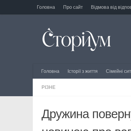
Головна
Про сайт
Відмова від відпо
Перейти до вмісту
Головна
Історії з життя
Сімейні сит
РІЗНЕ
Дружина поверну