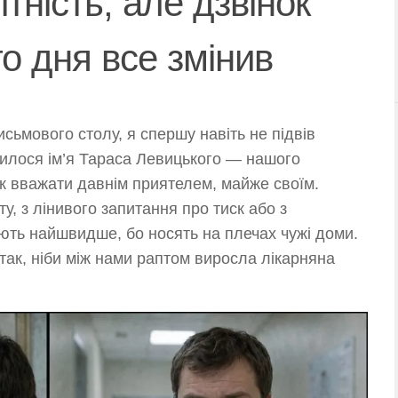
тність, але дзвінок
го дня все змінив
сьмового столу, я спершу навіть не підвів
ітилося ім’я Тараса Левицького — нашого
вик вважати давнім приятелем, майже своїм.
у, з лінивого запитання про тиск або з
ють найшвидше, бо носять на плечах чужі доми.
 так, ніби між нами раптом виросла лікарняна