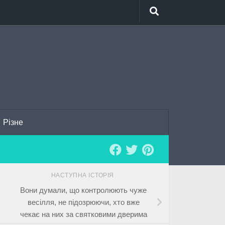
Різне
НАСТУПНА ІСТОРІЯ
Вони думали, що контролюють чуже
весілля, не підозрюючи, хто вже
чекає на них за святковими дверима