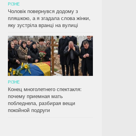
РІЗНЕ
Чоловік повернувся додому з
пляшкою, а я згадала слова жінки,
яку зустріла вранці на вулиці
0
0
вила гри: історія
Звичайна прогулянка
Ілюзія бе
чому ніколи не
лісом привела старого до
високі п
едооцінювати
згортка, що приховував
завжди з
РІЗНЕ
х бабусь
тривожну таємницю
проблем
Конец многолетнего спектакля:
почему приемная мать
побледнела, разбирая вещи
покойной подруги