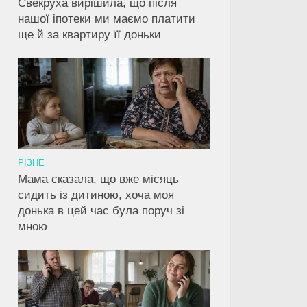
Свекруха вирішила, що після
нашої іпотеки ми маємо платити
ще й за квартиру її доньки
РІЗНЕ
Мама сказала, що вже місяць
сидить із дитиною, хоча моя
донька в цей час була поруч зі
мною