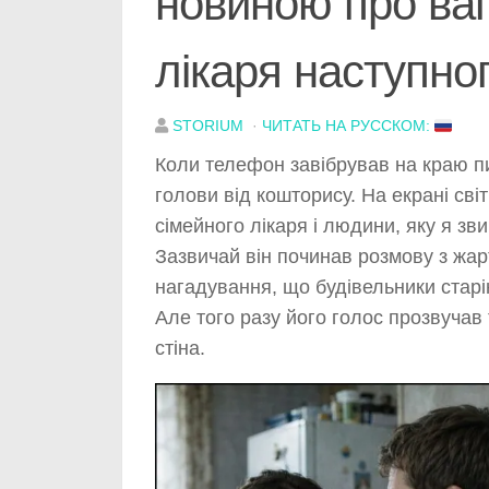
новиною про вагі
лікаря наступно
STORIUM
·
ЧИТАТЬ НА РУССКОМ:
Коли телефон завібрував на краю пи
голови від кошторису. На екрані св
сімейного лікаря і людини, яку я з
Зазвичай він починав розмову з жарт
нагадування, що будівельники старі
Але того разу його голос прозвучав
стіна.