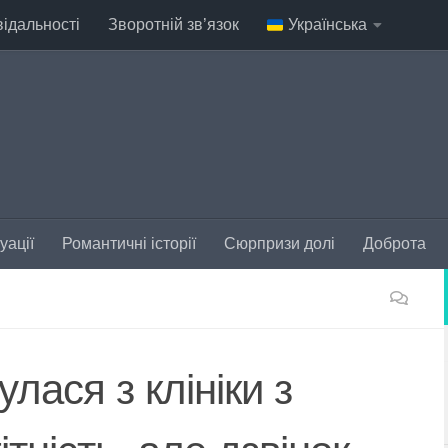
відальності
Зворотній зв’язок
Українська
уації
Романтичні історії
Сюрпризи долі
Доброта
лася з клініки з