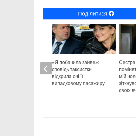
Поділитися
0
 колись відбила
«Я побачила зайве»:
Сестра
ареченого, але на
сповідь таксистки
поміня
ні матері їй
відкрила очі її
мій чол
ся дізнатися
випадковому пасажиру
зіткнув
 про моє нове
своїх в