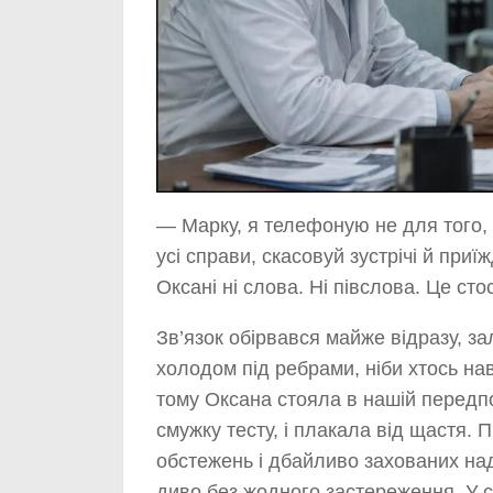
— Марку, я телефоную не для того, 
усі справи, скасовуй зустрічі й приї
Оксані ні слова. Ні півслова. Це сто
Зв’язок обірвався майже відразу, з
холодом під ребрами, ніби хтось нав
тому Оксана стояла в нашій передпо
смужку тесту, і плакала від щастя. П
обстежень і дбайливо захованих наді
диво без жодного застереження. У с