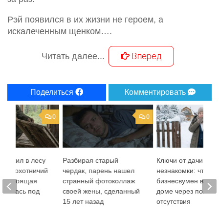
Рэй появился в их жизни не героем, а
искалеченным щенком….
Вперед
Читать далее...
Поделиться
Комментировать
0
0
наружил в лесу
Разбирая старый
Ключи от дачи для
ный охотничий
чердак, парень нашел
незнакомки: что ув
о настоящая
странный фотоколлаж
бизнесвумен в сво
рывалась под
своей жены, сделанный
доме через полгод
15 лет назад
отсутствия