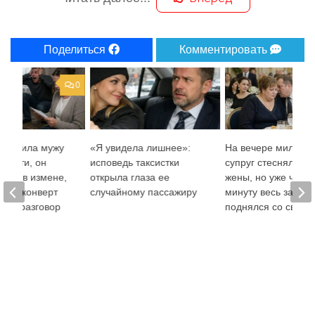
Поделиться
Комментировать
0
сообщила мужу
«Я увидела лишнее»:
На вечере миллио
нности, он
исповедь таксистки
супруг стеснялся с
меня в измене,
открыла глаза ее
жены, но уже чере
бный конверт
случайному пассажиру
минуту весь зал
весь разговор
поднялся со своих