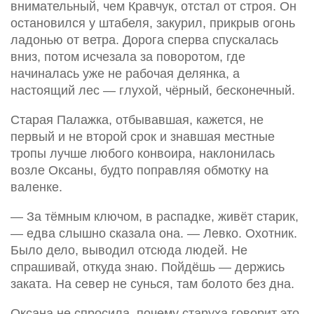
внимательный, чем Кравчук, отстал от строя. Он
остановился у штабеля, закурил, прикрыв огонь
ладонью от ветра. Дорога сперва спускалась
вниз, потом исчезала за поворотом, где
начиналась уже не рабочая делянка, а
настоящий лес — глухой, чёрный, бесконечный.
Старая Палажка, отбывавшая, кажется, не
первый и не второй срок и знавшая местные
тропы лучше любого конвоира, наклонилась
возле Оксаны, будто поправляя обмотку на
валенке.
— За тёмным ключом, в распадке, живёт старик,
— едва слышно сказала она. — Левко. Охотник.
Было дело, выводил отсюда людей. Не
спрашивай, откуда знаю. Пойдёшь — держись
заката. На север не сунься, там болото без дна.
Оксана не спросила, почему старуха говорит это