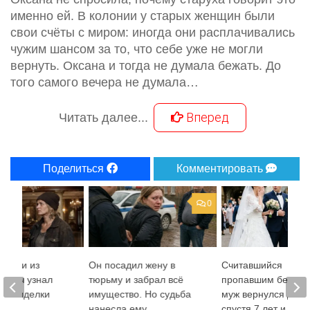
именно ей. В колонии у старых женщин были
свои счёты с миром: иногда они расплачивались
чужим шансом за то, что себе уже не могли
вернуть. Оксана и тогда не думала бежать. До
того самого вечера не думала…
Вперед
Читать далее...
Поделиться
Комментировать
0
 звуки из
Он посадил жену в
Считавшийся
богач узнал
тюрьму и забрал всё
пропавшим без вес
вой сиделки
имущество. Но судьба
муж вернулся дом
нанесла ему
спустя 7 лет и уви