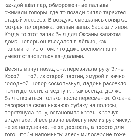
каждой шёл пар, обмороженные пальцы
сжимали топоры, где-то позади сипло тарахтел
старый лесовоз. В воздухе смешались солярка,
мокрая телогрейка, кислый запах барака и хвоя.
Когда-то этот запах был для Оксаны запахом
дома. Теперь он въедался в лёгкие, как
напоминание о том, что даже воспоминания
умеют становиться кандалами.
Десять минут назад она перевязала руку Зине
Косой — той, из старой партии, хмурой и вечно
голодной. Топор соскользнул, ладонь рассекло
почти до кости, а медпункт, как всегда, должен
был открыться только после пересменки. Оксана
разорвала свою нижнюю рубаху на полосы,
перетянула рану, остановила кровь. Кравчук
видел всё. И всё равно выбил у неё из рук миску,
не за нарушение, не за дерзость, а просто для
того, чтобы напомнить: здесь милосердие тоже