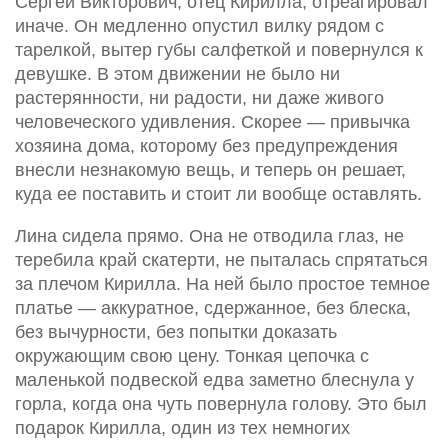
Сергей Викторович, отец Кирилла, отреагировал
иначе. Он медленно опустил вилку рядом с
тарелкой, вытер губы салфеткой и повернулся к
девушке. В этом движении не было ни
растерянности, ни радости, ни даже живого
человеческого удивления. Скорее — привычка
хозяина дома, которому без предупреждения
внесли незнакомую вещь, и теперь он решает,
куда ее поставить и стоит ли вообще оставлять.
Лина сидела прямо. Она не отводила глаз, не
теребила край скатерти, не пыталась спрятаться
за плечом Кирилла. На ней было простое темное
платье — аккуратное, сдержанное, без блеска,
без вычурности, без попытки доказать
окружающим свою цену. Тонкая цепочка с
маленькой подвеской едва заметно блеснула у
горла, когда она чуть повернула голову. Это был
подарок Кирилла, один из тех немногих