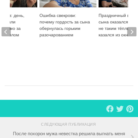
мотив: день,
Ошибка свекрови:
Праздничный вечер
ски были
почему гордость за сына
сына оказался сов
 прямо за
обернулась горьким
не таким тёплым, 
м столом
разочарованием
казался из окна
СЛЕДУЮЩАЯ ПУБЛИКАЦИЯ
После похорон мужа невестка решила выгнать меня