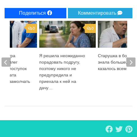
Поделиться
Комментировать
0
0
дсестра
Я решила неожиданно
Старушка в больни
 у коллег
порадовать подругу,
знала больше, чем
, но поступок
поэтому никого не
казалось всем вокр
 солдата
предупредила и
всех замолчать
приехала к ней на
дачу…