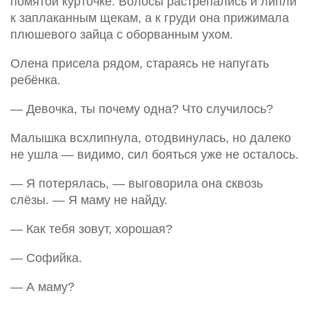
помятой курточке. Волосы растрепались и липли
к заплаканным щекам, а к груди она прижимала
плюшевого зайца с оборванным ухом.
Олена присела рядом, стараясь не напугать
ребёнка.
— Девочка, ты почему одна? Что случилось?
Малышка всхлипнула, отодвинулась, но далеко
не ушла — видимо, сил бояться уже не осталось.
— Я потерялась, — выговорила она сквозь
слёзы. — Я маму не найду.
— Как тебя зовут, хорошая?
— Софийка.
— А маму?