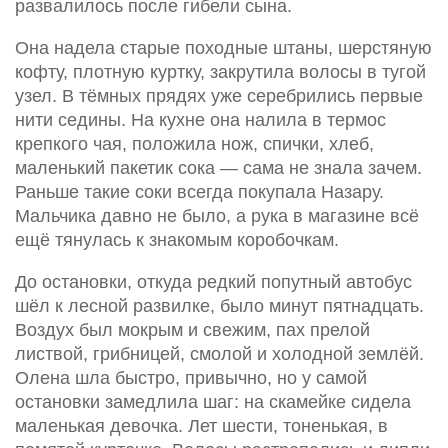
развалилось после гибели сына.
Она надела старые походные штаны, шерстяную
кофту, плотную куртку, закрутила волосы в тугой
узел. В тёмных прядях уже серебрились первые
нити седины. На кухне она налила в термос
крепкого чая, положила нож, спички, хлеб,
маленький пакетик сока — сама не знала зачем.
Раньше такие соки всегда покупала Назару.
Мальчика давно не было, а рука в магазине всё
ещё тянулась к знакомым коробочкам.
До остановки, откуда редкий попутный автобус
шёл к лесной развилке, было минут пятнадцать.
Воздух был мокрым и свежим, пах прелой
листвой, грибницей, смолой и холодной землёй.
Олена шла быстро, привычно, но у самой
остановки замедлила шаг: на скамейке сидела
маленькая девочка. Лет шести, тоненькая, в