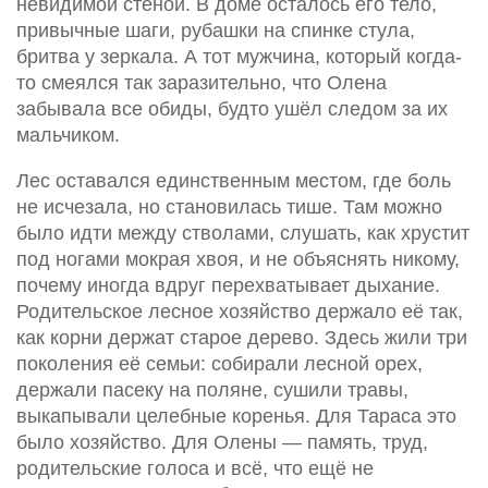
невидимой стеной. В доме осталось его тело,
привычные шаги, рубашки на спинке стула,
бритва у зеркала. А тот мужчина, который когда-
то смеялся так заразительно, что Олена
забывала все обиды, будто ушёл следом за их
мальчиком.
Лес оставался единственным местом, где боль
не исчезала, но становилась тише. Там можно
было идти между стволами, слушать, как хрустит
под ногами мокрая хвоя, и не объяснять никому,
почему иногда вдруг перехватывает дыхание.
Родительское лесное хозяйство держало её так,
как корни держат старое дерево. Здесь жили три
поколения её семьи: собирали лесной орех,
держали пасеку на поляне, сушили травы,
выкапывали целебные коренья. Для Тараса это
было хозяйство. Для Олены — память, труд,
родительские голоса и всё, что ещё не