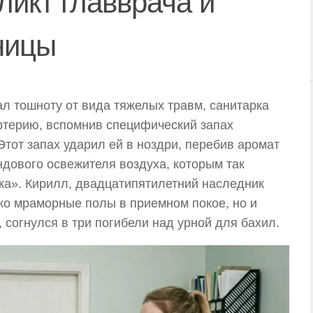
ликт главврача и
ницы
л тошноту от вида тяжелых травм, санитарка
терию, вспомнив специфический запах
Этот запах ударил ей в ноздри, перебив аромат
ндового освежителя воздуха, которым так
ка». Кирилл, двадцатипятилетний наследник
ько мраморные полы в приемном покое, но и
 согнулся в три погибели над урной для бахил.