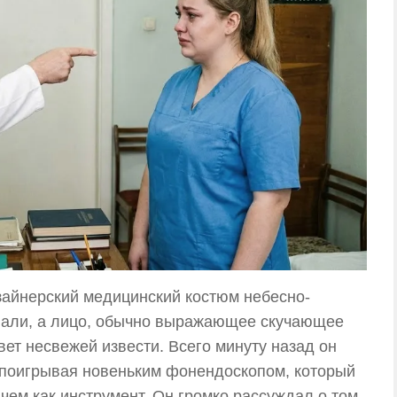
зайнерский медицинский костюм небесно-
ивали, а лицо, обычно выражающее скучающее
вет несвежей извести. Всего минуту назад он
 поигрывая новеньким фонендоскопом, который
чем как инструмент. Он громко рассуждал о том,