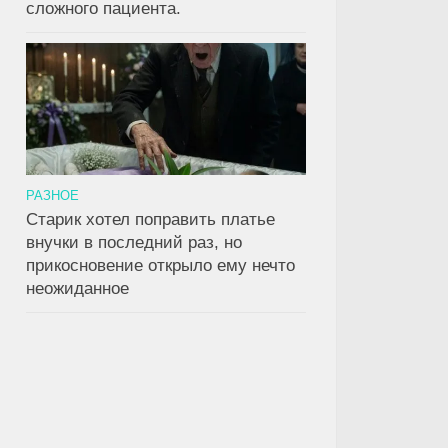
сложного пациента.
0
0
РАЗНОЕ
У узнал об
Он думал, что я поверю в
Он призн
Старик хотел поправить платье
жены, но вместо
его слезы. Находка под
другую, 
внучки в последний раз, но
а перевел ей на
сиденьем дивана
письмо, 
прикосновение открыло ему нечто
иллион с одной
заставил
неожиданное
й припиской в
взглянут
нии платежа