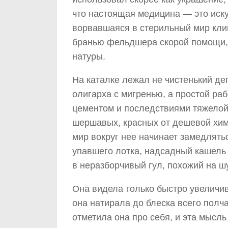
что настоящая медицина — это иску
ворвавшаяся в стерильный мир клин
бранью фельдшера скорой помощи, 
натуры.
На каталке лежал не чистенький де
олигарха с мигренью, а простой раб
цементом и последствиями тяжелой 
шершавых, красных от дешевой хими
мир вокруг нее начинает замедлятьс
упавшего лотка, надсадный кашель
в неразборчивый гул, похожий на ш
Она видела только быстро увеличи
она натирала до блеска всего полч
отметила она про себя, и эта мысль