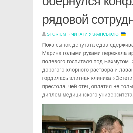
обернулся конф
рядовой сотруд
STORIUM
·
ЧИТАТИ УКРАЇНСЬКОЮ:
Пока сынок депутата едва сдержива
Марина голыми руками пережала ар
полевого госпиталя под Бахмутом. 
дорогого хлорного раствора и лава
гордилась элитная клиника «Эстети
престола, чей отец оплатил не тол
диплом медицинского университета,