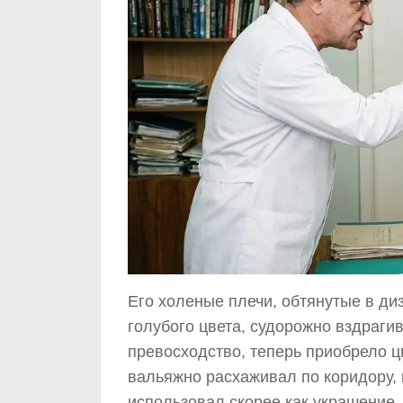
Его холеные плечи, обтянутые в ди
голубого цвета, судорожно вздраг
превосходство, теперь приобрело ц
вальяжно расхаживал по коридору,
использовал скорее как украшение, 