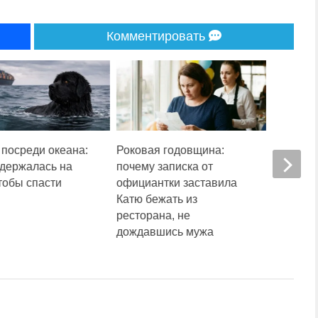
Комментировать
 посреди океана:
Роковая годовщина:
Боец ВС
 держалась на
почему записка от
измене 
тобы спасти
официантки заставила
скандал
Катю бежать из
карту м
ресторана, не
странно
дождавшись мужа
назначе