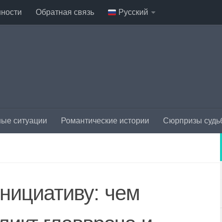
нности
Обратная связь
Русский
ые ситуации
Романтические истории
Сюрпризы судь
нициативу: чем