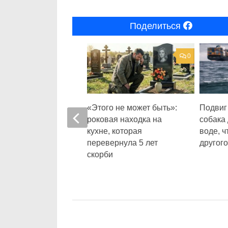
Поделиться
0
0
на неделю кормил
«Этого не может быть»:
Подвиг
оторый ждал
роковая находка на
собака
у у дороги.
кухне, которая
воде, ч
из, который
перевернула 5 лет
другого
 принесла ему в
скорби
на шестой день