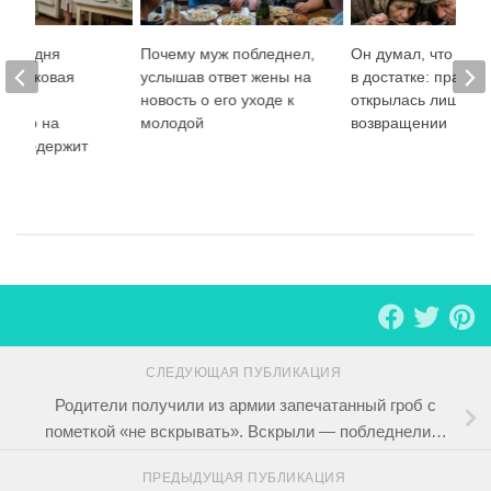
 сегодня
Почему муж побледнел,
Он думал, что они 
»: роковая
услышав ответ жены на
в достатке: правда
ужа,
новость о его уходе к
открылась лишь по
, кто на
молодой
возвращении
ле содержит
ю
СЛЕДУЮЩАЯ ПУБЛИКАЦИЯ
Родители получили из армии запечатанный гроб с
пометкой «не вскрывать». Вскрыли — побледнели…
ПРЕДЫДУЩАЯ ПУБЛИКАЦИЯ