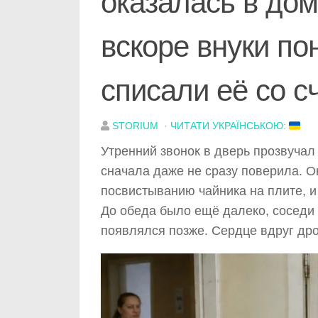
оказалась в дом
вскоре внуки по
списали её со с
STORIUM
·
ЧИТАТИ УКРАЇНСЬКОЮ:
Утренний звонок в дверь прозвучал
сначала даже не сразу поверила. О
посвистыванию чайника на плите, и
До обеда было ещё далеко, соседи 
появлялся позже. Сердце вдруг дро