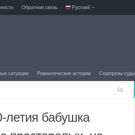
нности
Обратная связь
Русский
ые ситуации
Романтические истории
Сюрпризы судь
0-летия бабушка