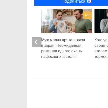
Поделиться
0
0
а в оценке: почему
Муж молча прятал глаза
Кого ув
ча в роскошном
в экран. Неожиданная
своим 
 обернулась
развязка одного очень
столом
м
пафосного застолья
торжес