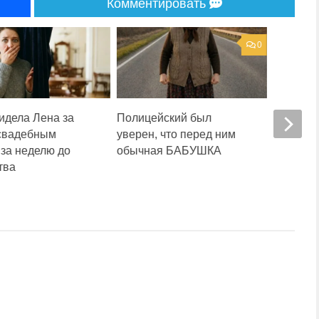
Комментировать
0
идела Лена за
Полицейский был
Невестк
свадебным
уверен, что перед ним
хозяйни
 за неделю до
обычная БАБУШКА
квартир
тва
что там 
неприят