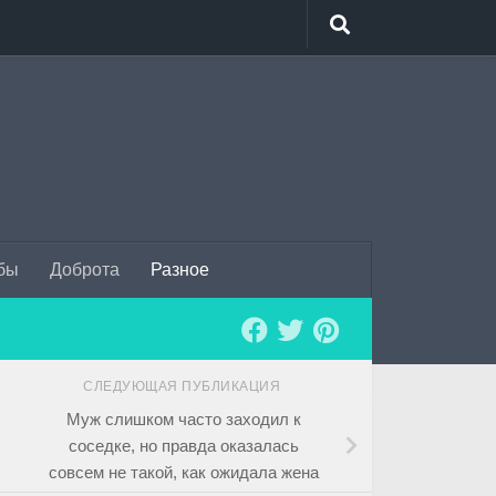
бы
Доброта
Разное
СЛЕДУЮЩАЯ ПУБЛИКАЦИЯ
Муж слишком часто заходил к
соседке, но правда оказалась
совсем не такой, как ожидала жена