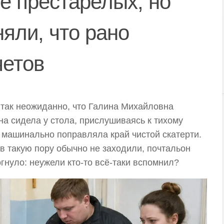
е престарелых, но
няли, что рано
четов
 так неожиданно, что Галина Михайловна
на сидела у стола, прислушиваясь к тихому
 машинально поправляла край чистой скатерти.
в такую пору обычно не заходили, почтальон
гнуло: неужели кто-то всё-таки вспомнил?