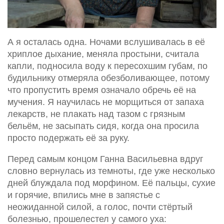
А я осталась одна. Ночами вслушивалась в её
хриплое дыхание, меняла простыни, считала
капли, подносила воду к пересохшим губам, по
будильнику отмеряла обезболивающее, потому
что пропустить время означало обречь её на
мучения. Я научилась не морщиться от запаха
лекарств, не плакать над тазом с грязным
бельём, не засыпать сидя, когда она просила
просто подержать её за руку.
Перед самым концом Ганна Васильевна вдруг
словно вернулась из темноты, где уже несколько
дней блуждала под морфином. Её пальцы, сухие
и горячие, впились мне в запястье с
неожиданной силой, а голос, почти стёртый
болезнью, прошелестел у самого уха: