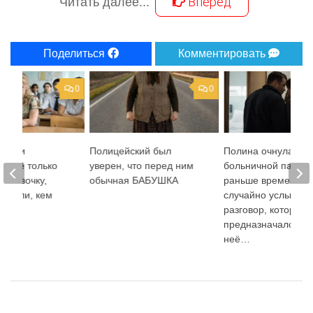
Вперед
Читать далее...
Поделиться
Комментировать
0
0
сники
Полицейский был
Полина очнулась в
ли её только
уверен, что перед ним
больничной палат
ю девочку,
обычная БАБУШКА
раньше времени и
видели, кем
случайно услышал
а
разговор, который 
предназначался д
неё…