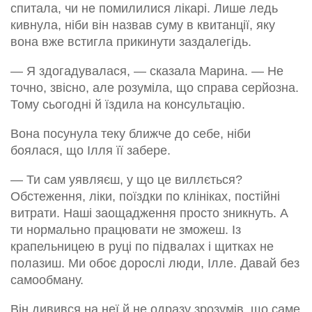
спитала, чи не помилилися лікарі. Лише ледь
кивнула, ніби він назвав суму в квитанції, яку
вона вже встигла прикинути заздалегідь.
— Я здогадувалася, — сказала Марина. — Не
точно, звісно, але розуміла, що справа серйозна.
Тому сьогодні й їздила на консультацію.
Вона посунула теку ближче до себе, ніби
боялася, що Ілля її забере.
— Ти сам уявляєш, у що це виллється?
Обстеження, ліки, поїздки по клініках, постійні
витрати. Наші заощадження просто зникнуть. А
ти нормально працювати не зможеш. Із
крапельницею в руці по підвалах і щитках не
полазиш. Ми обоє дорослі люди, Ілле. Давай без
самообману.
Він дивився на неї й не одразу зрозумів, що саме