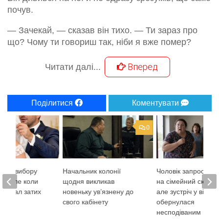
почув.
— Зачекай, — сказав він тихо. — Ти зараз про
що? Чому ти говориш так, ніби я вже помер?
Вперед
Читати далі...
Поділитися
Коментувати
0
ися з вибору
Начальник колонії
Чоловік запросив 
а. Але коли
щодня викликав
на сімейний сюрпр
ль, зал затих
новеньку ув’язнену до
але зустріч у віталь
свого кабінету
обернулася
несподіваним