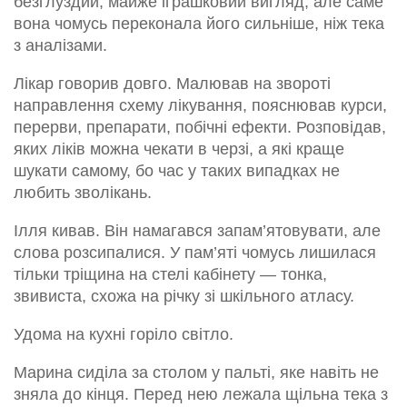
безглуздий, майже іграшковий вигляд, але саме
вона чомусь переконала його сильніше, ніж текa
з аналізами.
Лікар говорив довго. Малював на звороті
направлення схему лікування, пояснював курси,
перерви, препарати, побічні ефекти. Розповідав,
яких ліків можна чекати в черзі, а які краще
шукати самому, бо час у таких випадках не
любить зволікань.
Ілля кивав. Він намагався запам’ятовувати, але
слова розсипалися. У пам’яті чомусь лишилася
тільки тріщина на стелі кабінету — тонка,
звивиста, схожа на річку зі шкільного атласу.
Удома на кухні горіло світло.
Марина сиділа за столом у пальті, яке навіть не
зняла до кінця. Перед нею лежала щільна тека з