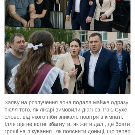
Заяву на розлучення вона подала майже одразу
після того, як лікарі вимовили діагноз. Рак. Сухе
слово, від якого ніби зникало повітря в кімнаті.
Ілля ще не встиг збагнути, як жити далі, де брати
гроші на лікування і як пояснити доньці, що тепер