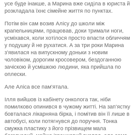
усе буде інакше, а Марина вже сиділа в юриста й
розкладала їхнє сімейне життя по пунктах.
Потім він сам возив Алісу до школи між
крапельницями, працював, доки тримали ноги,
усміхався, коли хотілося просто впасти обличчям
у подушку й не рухатися. А за три роки Марина
з’явилася на випускному доньки з новим
чоловіком, дорогим кросовером, бездоганною
зачіскою й усмішкою людини, яка прийшла по
оплески.
Але Аліса все пам’ятала.
Ілля вийшов із кабінету онколога так, ніби
помилково опинився в чужому житті. На зап’ястку
бовталася лікарняна бірка, і помітив він її лише в
автобусі, коли потягнувся до поручня. Тонка
смужка пластику з його прізвищем мала