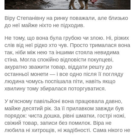
Віру Степанівну на ринку поважали, але близько
до неї майже ніхто не підходив.
Не тому, що вона була грубою чи злою. Ні, різких
слів від неї рідко хто чув. Просто трималася вона
так, ніби між нею та іншими стояла невидима
стіна. Могла спокійно відповісти покупцеві,
акуратно зважити товар, віддати решту до
останньої монети — і все одно після її погляду
людина чомусь поспішала піти, навіть якщо
хвилину тому збиралася поторгуватися.
У м’ясному павільйоні вона працювала давно,
майже десятий рік. За її прилавком завжди був
порядок: чиста дошка, рівні шматки, гострі ножі,
свіжий товар, записи без помилок. Віра не
любила ні хитрощів, ні жадібності. Сама нікого не