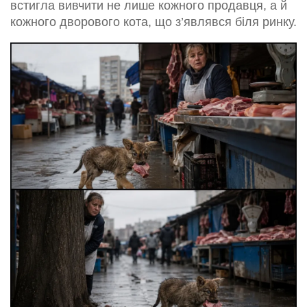
встигла вивчити не лише кожного продавця, а й
кожного дворового кота, що з’являвся біля ринку.