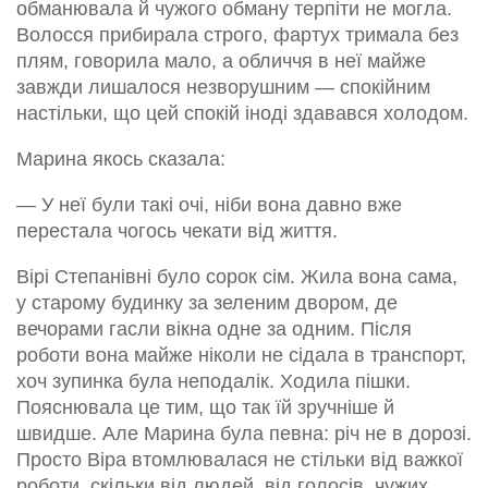
обманювала й чужого обману терпіти не могла.
Волосся прибирала строго, фартух тримала без
плям, говорила мало, а обличчя в неї майже
завжди лишалося незворушним — спокійним
настільки, що цей спокій іноді здавався холодом.
Марина якось сказала:
— У неї були такі очі, ніби вона давно вже
перестала чогось чекати від життя.
Вірі Степанівні було сорок сім. Жила вона сама,
у старому будинку за зеленим двором, де
вечорами гасли вікна одне за одним. Після
роботи вона майже ніколи не сідала в транспорт,
хоч зупинка була неподалік. Ходила пішки.
Пояснювала це тим, що так їй зручніше й
швидше. Але Марина була певна: річ не в дорозі.
Просто Віра втомлювалася не стільки від важкої
роботи, скільки від людей, від голосів, чужих