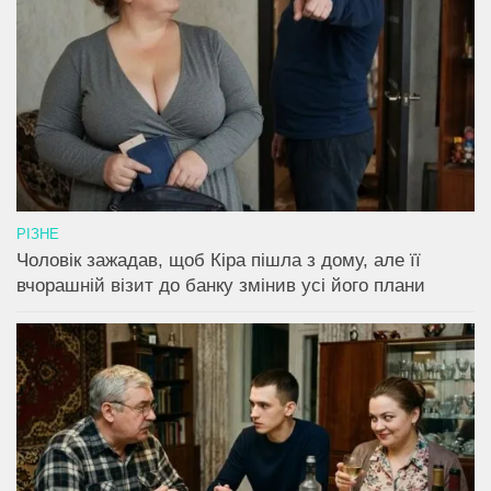
РІЗНЕ
Чоловік зажадав, щоб Кіра пішла з дому, але її
вчорашній візит до банку змінив усі його плани