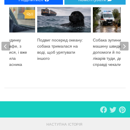
0
 дитбудинку
Подвиг посеред океану:
Собака зупинила
аре кафе, з
собака трималася на
машину швидкої
сміялися, і вже
воді, щоб урятувати
допомоги й повела
 змусила
іншого
лікарів туди, де на 
го власника
справді чекали
ти
НАСТУПНА ІСТОРІЯ