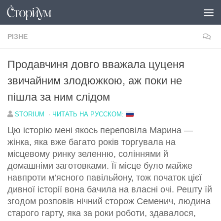
Перейти до вмісту
РІЗНЕ
Продавчиня довго вважала цуценя
звичайним злодюжкою, аж поки не
пішла за ним слідом
STORIUM
·
ЧИТАТЬ НА РУССКОМ:
Цю історію мені якось переповіла Марина —
жінка, яка вже багато років торгувала на
місцевому ринку зеленню, соліннями й
домашніми заготовками. Її місце було майже
навпроти м’ясного павільйону, тож початок цієї
дивної історії вона бачила на власні очі. Решту їй
згодом розповів нічний сторож Семенич, людина
старого гарту, яка за роки роботи, здавалося,