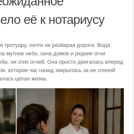
неожиданное
ело её к нотариусу
 тротуару, почти не разбирая дороги. Вода
ла мутное небо, окна домов и редкие огни
еба, ни этих огней. Она просто двигалась вперед
ри, которая час назад закрылась за ее спиной
валась целая жизнь.