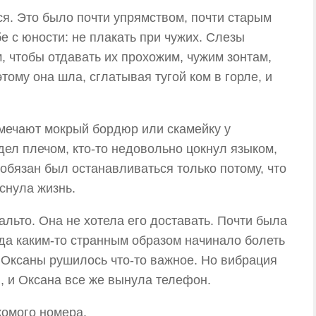
ся. Это было почти упрямством, почти старым
е с юности: не плакать при чужих. Слезы
, чтобы отдавать их прохожим, чужим зонтам,
ому она шла, сглатывая тугой ком в горле, и
амечают мокрый бордюр или скамейку у
адел плечом, кто-то недовольно цокнул языком,
 обязан был останавливаться только потому, что
снула жизнь.
льто. Она не хотела его доставать. Почти была
егда каким-то странным образом начинало болеть
й Оксаны рушилось что-то важное. Но вибрация
я, и Оксана все же вынула телефон.
комого номера.