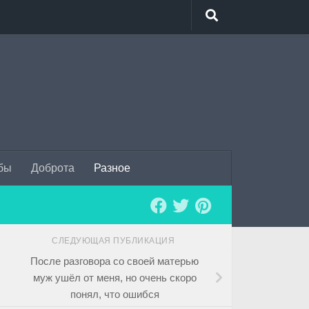
бы
Доброта
Разное
СЛЕДУЮЩАЯ ПУБЛИКАЦИЯ
После разговора со своей матерью
муж ушёл от меня, но очень скоро
понял, что ошибся