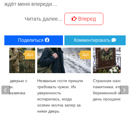
ждёт меня впереди…
Вперед
Читать далее...
Поделиться
Комментировать
0
0
перед дверью с
Незваные гости пришли
Странная находка 
 руках.
требовать чужое. Их
памятника: кто поз
ная развязка
уверенность
беременной невест
испарилась, когда
день прощания
хозяин молча запер за
ними дверь