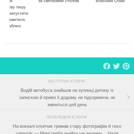
рігаючи
за святковим столом
Власним Очам
, мертву тишу.
ішив запустити
б подивитися,
 приваблює
НАСТУПНА ІСТОРІЯ
Водій автобуса знайшов на зупинці дитину із
запискою й привіз її додому, не підозрюючи, як
зміниться цей день
ПОПЕРЕДНЯ ІСТОРІЯ
На вокзалі хлопчик тримав стару фотографію й тихо
шепотів: — Мені треба знайти цю людину… Надя