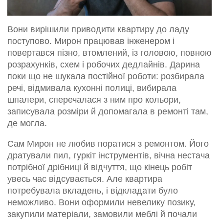
Вони вирішили приводити квартиру до ладу
поступово. Мирон працював інженером і
повертався пізно, втомлений, із головою, повною
розрахунків, схем і робочих дедлайнів. Дарина
поки що не шукала постійної роботи: розбирала
речі, відмивала кухонні полиці, вибирала
шпалери, сперечалася з ним про кольори,
записувала розміри й допомагала в ремонті там,
де могла.
Сам Мирон не любив поратися з ремонтом. Його
дратували пил, гуркіт інструментів, вічна нестача
потрібної дрібниці й відчуття, що кінець робіт
увесь час відсувається. Але квартира
потребувала вкладень, і відкладати було
неможливо. Вони оформили невелику позику,
закупили матеріали, замовили меблі й почали