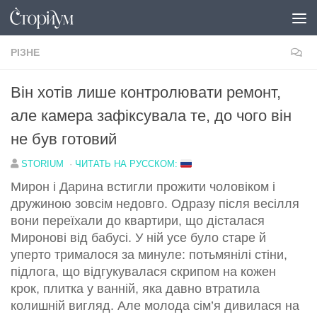
Перейти до вмісту
РІЗНЕ
Він хотів лише контролювати ремонт,
але камера зафіксувала те, до чого він
не був готовий
STORIUM
·
ЧИТАТЬ НА РУССКОМ:
Мирон і Дарина встигли прожити чоловіком і
дружиною зовсім недовго. Одразу після весілля
вони переїхали до квартири, що дісталася
Миронові від бабусі. У ній усе було старе й
уперто трималося за минуле: потьмянілі стіни,
підлога, що відгукувалася скрипом на кожен
крок, плитка у ванній, яка давно втратила
колишній вигляд. Але молода сім’я дивилася на