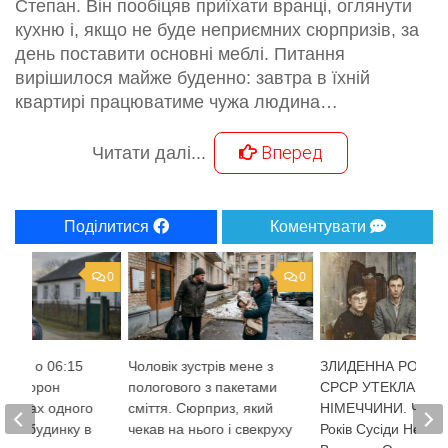
Степан. Він пообіцяв приїхати вранці, оглянути
кухню і, якщо не буде неприємних сюрпризів, за
день поставити основні меблі. Питання
вирішилося майже буденно: завтра в їхній
квартирі працюватиме чужа людина…
Вперед
Читати далі...
Поділитися
Коментувати
0
0
івно о 06:15
Чоловік зустрів мене з
ЗЛИДЕННА РОДИН
них ворон
пологового з пакетами
СРСР УТЕКЛА ДО
 на дах одного
сміття. Сюрприз, який
НІМЕЧЧИНИ. Через
мого будинку в
чекав на нього і свекруху
Років Сусіди Не По