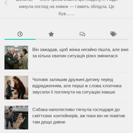
кинула погляд на знімок — і вмить зблідла. Це
був……
Він зажадав, щоб жінка негайно пішла, але вже
за кілька хвилин ситуація різко змінилася
Чоловік залишив дружині дитину перед
відрядженням, але перші ж слова хлопчика
змусили її поглянути на ситуацію інакше
Собака наполегливо тягнула господаря до
сміттєвих контейнерів, аж поки він не помітив
там дещо дивне