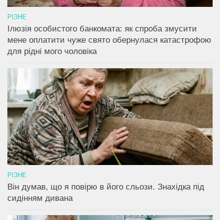
РІЗНЕ
Ілюзія особистого банкомата: як спроба змусити
мене оплатити чуже свято обернулася катастрофою
для рідні мого чоловіка
РІЗНЕ
Він думав, що я повірю в його сльози. Знахідка під
сидінням дивана