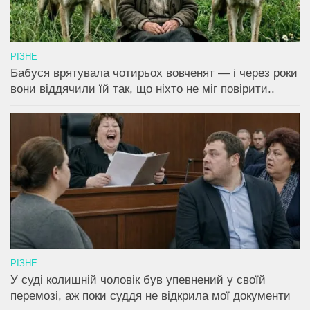
РІЗНЕ
Бабуся врятувала чотирьох вовченят — і через роки
вони віддячили їй так, що ніхто не міг повірити..
РІЗНЕ
У суді колишній чоловік був упевнений у своїй
перемозі, аж поки суддя не відкрила мої документи