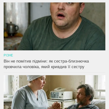
РІЗНЕ
Він не помітив підміни: як сестра-близнючка
провчила чоловіка, який кривдив її сестру