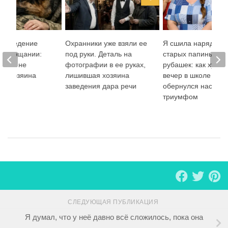
 поведение
Охранники уже взяли ее
Я сшила наряд из
на прощании:
под руки. Деталь на
старых папиных
обака не
фотографии в ее руках,
рубашек: как худш
 от хозяина
лишившая хозяина
вечер в школе
заведения дара речи
обернулся настоя
триумфом
СЛЕДУЮЩАЯ ПУБЛИКАЦИЯ
Я думал, что у неё давно всё сложилось, пока она