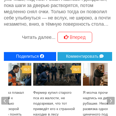
пока шаги за дверью растворятся, потом
медленно снял очки. Только тогда он позволил
себе улыбнуться — не вслух, не широко, а почти
незаметно, вниз, в тёмную поверхность стола…
Вперед
Читать далее...
Поделиться
Комментировать
0
0
ый раз плакал
Фермер купил старого
Я молча прочитал
здкой к
пса из жалости, не
надпись на детско
и только
подозревая, что тот
рубашке. Неожида
ызов скорой
приведёт его к странной
развязка одного оч
 Надю понять
находке в лесу
циничного подарка