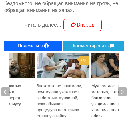
бездомного, не обращая внимания на грязь, не
обращая внимания на запах…
Вперед
Читать далее...
Поделиться
Комментировать
0
д кроватью:
Знакомые не понимали,
Муж смеялся вмест
 мать в
почему она ухаживает
матерью, пока одн
сына перед
за богатым мужчиной,
банковское
к нотариусу
пока обычная
уведомление не
процедура не открыла
изменило настрое
странную тайну
обоих