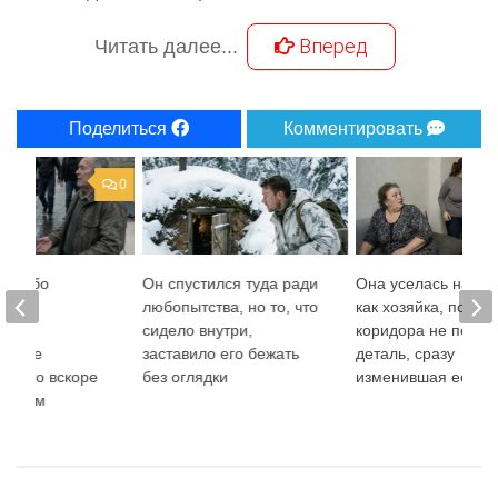
Вперед
Читать далее...
Поделиться
Комментировать
0
р грубо
Он спустился туда ради
Она уселась на ди
 с
любопытства, но то, что
как хозяйка, пока и
ами
сидело внутри,
коридора не появи
ра, не
заставило его бежать
деталь, сразу
я, кто вскоре
без оглядки
изменившая её то
 рядом