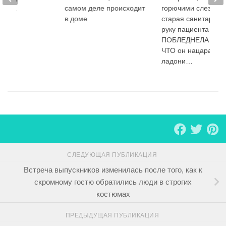
ьства
самом деле происходит
горючими слезами.
в доме
старая санитарка 
руку пациента и
ПОБЛЕДНЕЛА от то
ЧТО он нацарапал 
ладони…
СЛЕДУЮЩАЯ ПУБЛИКАЦИЯ
Встреча выпускников изменилась после того, как к
скромному гостю обратились люди в строгих
костюмах
ПРЕДЫДУЩАЯ ПУБЛИКАЦИЯ