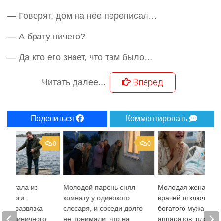
— Говорят, дом на нее переписал…
— А брату ничего?
— Да кто его знает, что там было…
Вперед
Читать далее...
Поделиться
Комментировать
0
0
о встала из
Молодой парень снял
Молодая жена умо
бе ноги.
комнату у одинокого
врачей отключить
ная развязка
слесаря, и соседи долго
богатого мужа от
чень циничного
не понимали, что на
аппаратов, плача