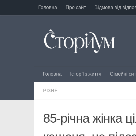
Головна
Про сайт
Відмова від відпо
Перейти до вмісту
Головна
Історії з життя
Сімейні сит
РІЗНЕ
85-річна жінка ц