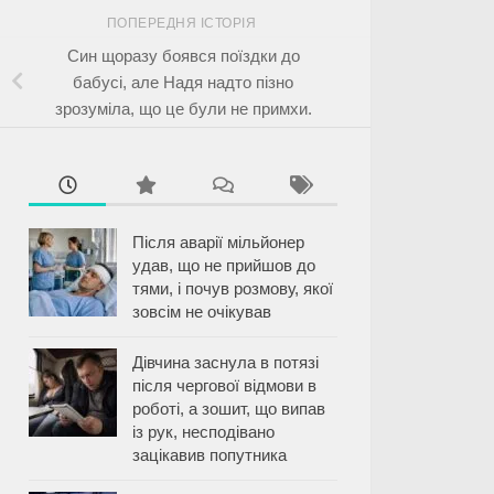
ПОПЕРЕДНЯ ІСТОРІЯ
Син щоразу боявся поїздки до
бабусі, але Надя надто пізно
зрозуміла, що це були не примхи.
Після аварії мільйонер
удав, що не прийшов до
тями, і почув розмову, якої
зовсім не очікував
Дівчина заснула в потязі
після чергової відмови в
роботі, а зошит, що випав
із рук, несподівано
зацікавив попутника