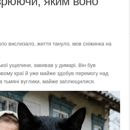
зрюючи, яким воно
ло вислизало, життя тануло, мов сніжинка на
ької ущелини, завивав у димарі. Він був
овому краї й уже майже здобув перемогу над
ва тьмяні вуглики, майже заплющилися.