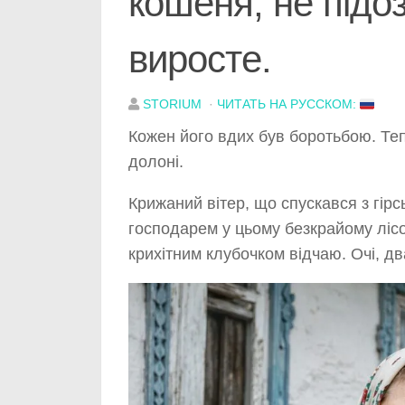
кошеня, не підо
виросте.
STORIUM
·
ЧИТАТЬ НА РУССКОМ:
Кожен його вдих був боротьбою. Теп
долоні.
Крижаний вітер, що спускався з гірс
господарем у цьому безкрайому ліс
крихітним клубочком відчаю. Очі, д