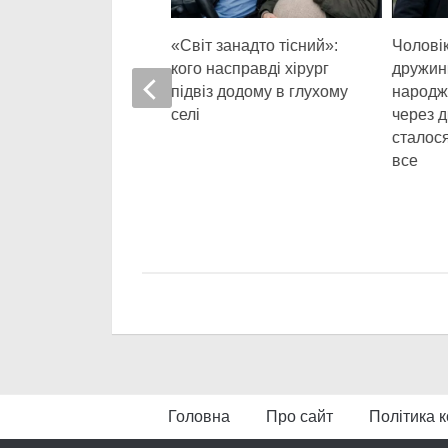
вадратних метрів:
«Світ занадто тісний»:
Чоловік
о призвела спроба
кого насправді хірург
дружин
позбутися старої
підвіз додому в глухому
народж
селі
через д
сталося
все
Головна
Про сайт
Політика к