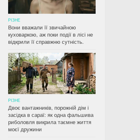
РІЗНЕ
Вони вважали її звичайною
куховаркою, аж поки події в лісі не
відкрили її справжню сутність.
РІЗНЕ
Двоє вантажників, порожній дім і
засідка в сараї: як одна фальшива
риболовля викрила таємне життя
моєї дружини