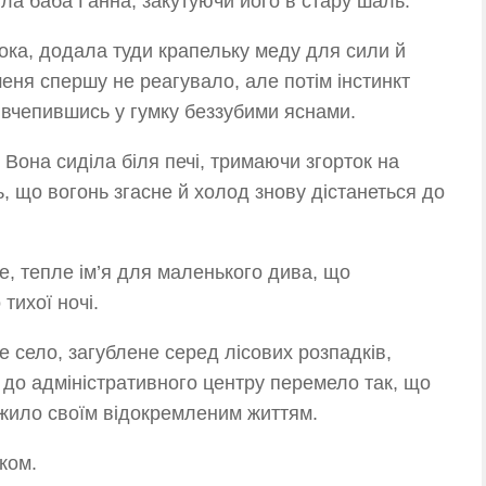
ла баба Ганна, закутуючи його в стару шаль.
лока, додала туди крапельку меду для сили й
шеня спершу не реагувало, але потім інстинкт
 вчепившись у гумку беззубими яснами.
. Вона сиділа біля печі, тримаючи згорток на
ь, що вогонь згасне й холод знову дістанеться до
, тепле ім’я для маленького дива, що
 тихої ночі.
е село, загублене серед лісових розпадків,
у до адміністративного центру перемело так, що
 жило своїм відокремленим життям.
ком.