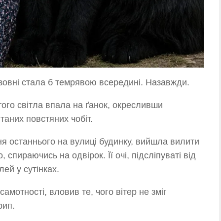
зовні стала б темрявою всередині. Назавжди.
ого світла впала на ґанок, окресливши
птаних повстяних чобіт.
ня останнього на вулиці будинку, вийшла вилити
спираючись на одвірок. Її очі, підсліпуваті від
лей у сутінках.
амотності, вловив те, чого вітер не зміг
рип.