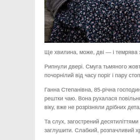
Ще хвилина, може, дві — і темрява 
Рипнули двері. Смуга тьмяного жовт
почорнілий від часу поріг і пару сто
Ганна Степанівна, 85-річна господи
рештки чаю. Вона рухалася повільно, 
віку, вже не розрізняли дрібних дета
Та слух, загострений десятиліттями с
заглушити. Слабкий, розпачливий х