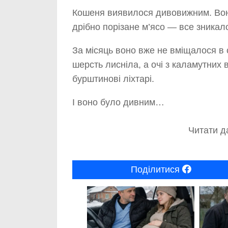
Кошеня виявилося дивовижним. Вон
дрібно порізане м’ясо — все зникало
За місяць воно вже не вміщалося в с
шерсть лисніла, а очі з каламутних
бурштинові ліхтарі.
І воно було дивним…
Читати да
Поділитися
0