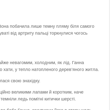
Вона побачила лише темну пляму біля самого
ваті від артриту пальці торкнулися чогось
айже невагомим, холодним, як лід. Ганна
о хати, у тепло натопленого дерев’яного житла.
лася свою знахідку.
ційно великими лапами й коротким, наче
темніли ледь помітні китички шерсті.