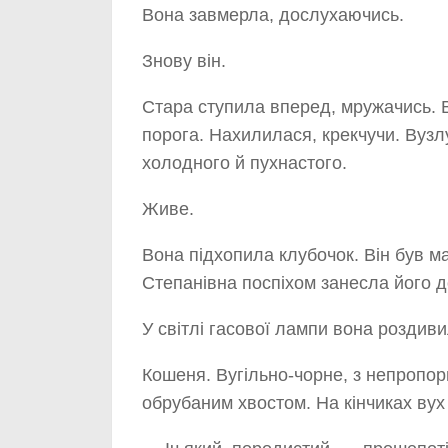
Вона завмерла, дослухаючись.
Знову він.
Стара ступила вперед, мружачись. 
порога. Нахилилася, крекчучи. Вузлу
холодного й пухнастого.
Живе.
Вона підхопила клубочок. Він був м
Степанівна поспіхом занесла його д
У світлі гасової лампи вона роздиви
Кошеня. Вугільно-чорне, з непропор
обрубаним хвостом. На кінчиках вух 