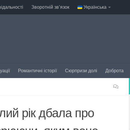
відальності
Зворотній зв’язок
Українська
уації
Романтичні історії
Сюрпризи долі
Доброта
ілий рік дбала про