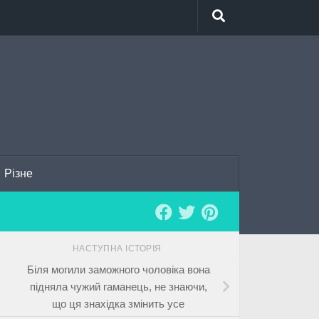
Різне
НАСТУПНА ІСТОРІЯ
Біля могили заможного чоловіка вона
підняла чужий гаманець, не знаючи,
що ця знахідка змінить усе