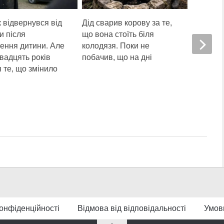
 відвернувся від
Дід сварив корову за те,
Забута 
и після
що вона стоїть біля
власник
ення дитини. Але
колодязя. Поки не
випадко
вадцять років
побачив, що на дні
займала
 те, що змінило
чоловіка
дружин
онфіденційності
Відмова від відповідальності
Умов