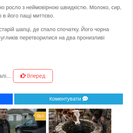
о росло з неймовірною швидкістю. Молоко, сир,
 в його пащі миттєво.
тарій шапці, де спало спочатку. Його чорна
 вугликів перетворилися на два пронизливі
Вперед
лі...
Коментувати
0