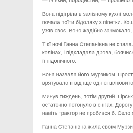
— Іч який, породистий, — прошепоті
Вона підігріла в залізному кухлі мо
почала поїти бідолаху з піпетки. Ко
узяв своє. Воно жадібно зачмокало,
Тієї ночі Ганна Степанівна не спала
колінах, і підкладала дрова, боячис
її підопічного.
Вона назвала його Мурзиком. Просте
врятувало її від іще однієї цілковито
Минув тиждень, потім другий. Гірськ
остаточно потонуло в снігах. Дорог
навіть трактор не пробився б. Село
Ганна Степанівна жила своїм Мурзи