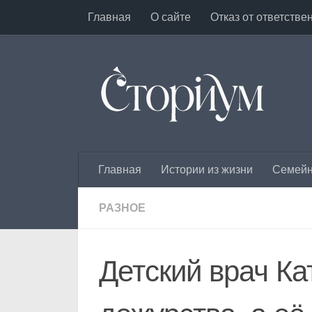
Главная
О сайте
Отказ от ответстве
Под записью
Главная
Истории из жизни
Семейн
РАЗНОЕ
Детский врач Ка