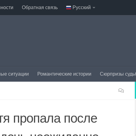
нности
Обратная связь
Русский
ые ситуации
Романтические истории
Сюрпризы судь
тя пропала после