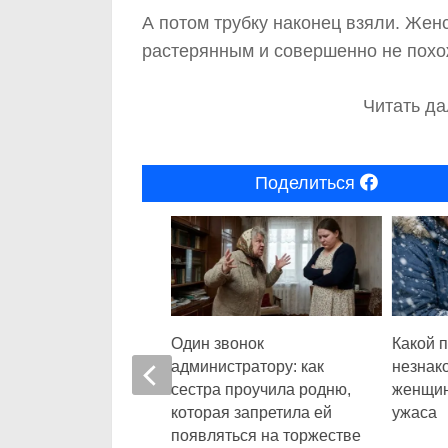
А потом трубку наконец взяли. Жен
растерянным и совершенно не пох
Читать да
Поделиться
0
венники просили
Один звонок
Какой п
ть виновного,
администратору: как
незнак
е поняли, чем
сестра проучила родню,
женщин
ётся их молчание
которая запретила ей
ужаса
появляться на торжестве