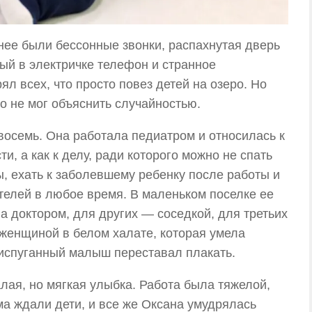
 нее были бессонные звонки, распахнутая дверь
ый в электричке телефон и странное
ял всех, что просто повез детей на озеро. Но
то не мог объяснить случайностью.
восемь. Она работала педиатром и относилась к
и, а как к делу, ради которого можно не спать
, ехать к заболевшему ребенку после работы и
телей в любое время. В маленьком поселке ее
а доктором, для других — соседкой, для третьих
женщиной в белом халате, которая умела
 испуганный малыш переставал плакать.
алая, но мягкая улыбка. Работа была тяжелой,
а ждали дети, и все же Оксана умудрялась