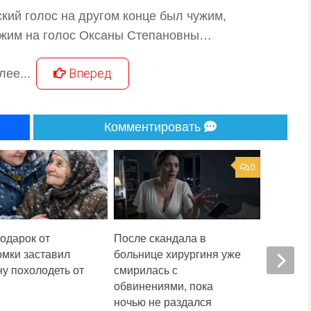
ский голос на другом конце был чужим,
ожим на голос Оксаны Степановны…
Вперед
лее...
Комментировать
0
одарок от
После скандала в
Измени
омки заставил
больнице хирургиня уже
продала
у похолодеть от
смирилась с
солдата,
обвинениями, пока
войне. 
ночью не раздался
день по