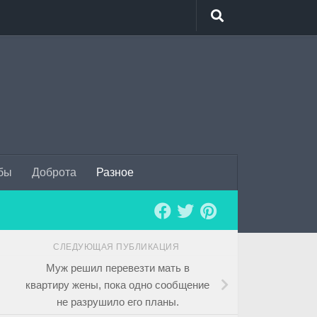
бы
Доброта
Разное
СЛЕДУЮЩАЯ ПУБЛИКАЦИЯ
Муж решил перевезти мать в
квартиру жены, пока одно сообщение
не разрушило его планы.