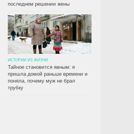
последнем решении жены
ИСТОРИИ ИЗ ЖИЗНИ
Тайное становится явным: я
0
0
пришла домой раньше времени и
поняла, почему муж не брал
трубку
вшая жена
Она вышла замуж ради
Он обнар
 джип мужа-
спасения семьи от
чаще едв
 пока тот был на
долгов, не подозревая,
больше в
На следующий
кто на самом деле
потрясло
купатель молча
скрывается за образом
предупр