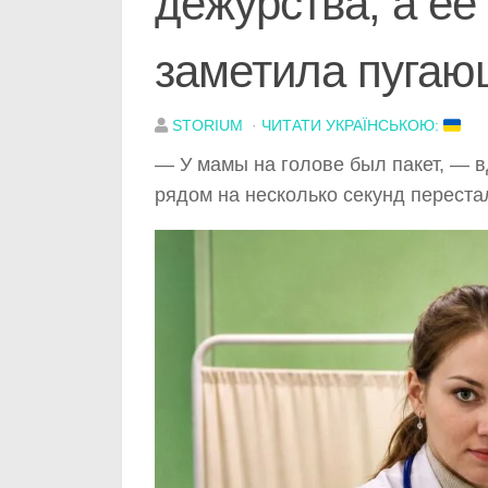
дежурства, а её
заметила пугаю
STORIUM
·
ЧИТАТИ УКРАЇНСЬКОЮ:
— У мамы на голове был пакет, — в
рядом на несколько секунд переста