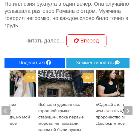
Но иллюзия рухнула в один вечер. Она случайно
услышала разговор Романа с отцом. Мужчина
говорил негромко, но каждое слово било точно в
грудь…
Вперед
Читать далее...
Поделиться
Комментировать
0
0
бе жених
Всё село удивлялось
«Сделай это, преж
л мне
странной крыше
чем сказать «Да»»:
 правду, но мой
старушки, пока первые
пророчество гадал
енил всё
морозы не показали,
сбылось мгновенн
зачем ей были нужны