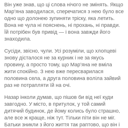
Він уже знав, що ці слова нічого не змінять. Якщо
Мар’яна заводилася, сперечатися з нею було все
одно що долонею зупиняти тріску, яка летить.
Вона не чула ні пояснень, ні прохань, ні правди.
Їй потрібен був привід — і вона завжди його
знаходила.
Сусіди, звісно, чули. Усі розуміли, що хлопцеві
знову дісталося не за курник і не за якусь
провину, а просто тому, що Мар’яна не вміла
жити спокійно. З нею вже пересварилася
половина села, а друга половина воліла зайвий
раз не потрапляти їй на очі.
Назар інколи думав, що пішов би від неї куди
завгодно. У місто, в притулок, у той самий
дитячий будинок, де йому колись було страшно,
але все ж краще, ніж тут. Тільки піти він не міг.
Батьки зникли з його життя так раптово, що він і