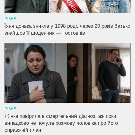
РІЗНЕ
Їхня донька зникла у 1998 році. через 20 років батько
знайшов її щоденник — і остовпів
РІЗНЕ
Жінка повірила в смертельний діагноз, аж поки
випадково не почула розмову чоловіка про його
справжній план