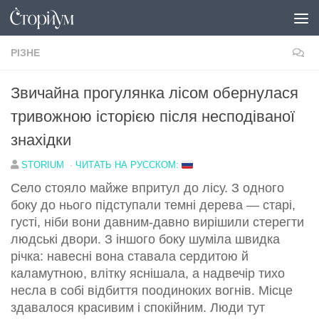
Перейти до вмісту
РІЗНЕ
Звичайна прогулянка лісом обернулася
тривожною історією після несподіваної
знахідки
STORIUM
·
ЧИТАТЬ НА РУССКОМ:
Село стояло майже впритул до лісу. З одного
боку до нього підступали темні дерева — старі,
густі, ніби вони давним-давно вирішили стерегти
людські двори. З іншого боку шуміла швидка
річка: навесні вона ставала сердитою й
каламутною, влітку яснішала, а надвечір тихо
несла в собі відбиття поодиноких вогнів. Місце
здавалося красивим і спокійним. Люди тут