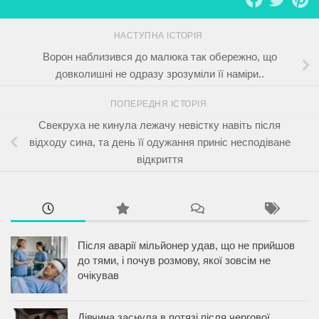
НАСТУПНА ІСТОРІЯ
Ворон наблизився до малюка так обережно, що
довколишні не одразу зрозуміли її наміри..
ПОПЕРЕДНЯ ІСТОРІЯ
Свекруха не кинула лежачу невістку навіть після
відходу сина, та день її одужання приніс несподіване
відкриття
Після аварії мільйонер удав, що не прийшов
до тями, і почув розмову, якої зовсім не
очікував
Дівчина заснула в потязі після чергової