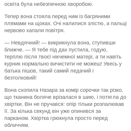
освіта була небезпечною хворобою.
Тепер вона стояла перед ним із багряними
плямами на щоках. Очі налилися злістю, а пальці
нервово хапали повітря.
— Невдячний! — викрикнула вона, ступивши
ближче. — Я тебе під дах пустила, годую,
терплю після твоєї нікчемної матері, а ти навіть
курник нормально вичистити не можеш! Увесь у
батька пішов, такий самий ледачий і
безтолковий!
Вона схопила Назара за комір сорочки так різко,
що тканина боляче врізалася в шию, і потягла до
хвіртки. Він не пручався: опір тільки розпалював
її. За кілька секунд він уже опинився за
парканом. Хвіртка грюкнула просто перед
обличчям.