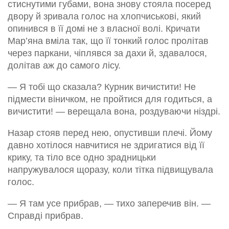
стиснутими губами, вона знову стояла посеред
двору й зривала голос на хлопчиськові, який
опинився в її домі не з власної волі. Кричати
Мар’яна вміла так, що її тонкий голос пролітав
через паркани, чіплявся за дахи й, здавалося,
долітав аж до самого лісу.
— Я тобі що сказала? Курник вичистити! Не
підмести віничком, не пройтися для годиться, а
вичистити! — верещала вона, роздуваючи ніздрі.
Назар стояв перед нею, опустивши плечі. Йому
давно хотілося навчитися не здригатися від її
крику, та тіло все одно зрадницьки
напружувалося щоразу, коли тітка підвищувала
голос.
— Я там усе прибрав, — тихо заперечив він. —
Справді прибрав.