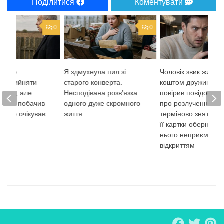
Поділитися
Коментувати
0
0
атько
Я здмухнула пил зі
Чоловік звик жити
ся прийняти
старого конверта.
коштом дружини й 
 сина, але
Несподівана розв’язка
повірив повідомле
 роки побачив
одного дуже скромного
про розлучення. С
іяк не очікував
життя
терміново зняти гр
її картки обернула
нього неприємним
відкриттям