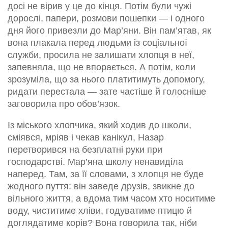
досі не вірив у це до кінця. Потім були чужі
дорослі, папери, розмови пошепки — і одного
дня його привезли до Мар’яни. Він пам’ятав, як
вона плакала перед людьми із соціальної
служби, просила не залишати хлопця в неї,
запевняла, що не впорається. А потім, коли
зрозуміла, що за нього платитимуть допомогу,
ридати перестала — зате частіше й голосніше
заговорила про обов’язок.
Із міського хлопчика, який ходив до школи,
сміявся, мріяв і чекав канікул, Назар
перетворився на безплатні руки при
господарстві. Мар’яна школу ненавиділа
наперед. Там, за її словами, з хлопця не буде
жодного пуття: він заведе друзів, звикне до
вільного життя, а вдома тим часом хто носитиме
воду, чиститиме хліви, годуватиме птицю й
доглядатиме корів? Вона говорила так, ніби