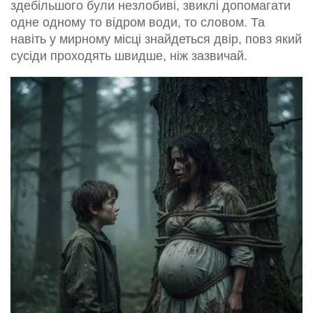
здебільшого були незлобиві, звиклі допомагати
одне одному то відром води, то словом. Та
навіть у мирному місці знайдеться двір, повз який
сусіди проходять швидше, ніж зазвичай.