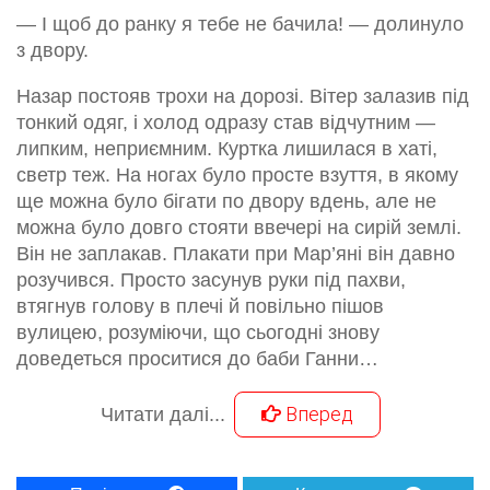
— І щоб до ранку я тебе не бачила! — долинуло
з двору.
Назар постояв трохи на дорозі. Вітер залазив під
тонкий одяг, і холод одразу став відчутним —
липким, неприємним. Куртка лишилася в хаті,
светр теж. На ногах було просте взуття, в якому
ще можна було бігати по двору вдень, але не
можна було довго стояти ввечері на сирій землі.
Він не заплакав. Плакати при Мар’яні він давно
розучився. Просто засунув руки під пахви,
втягнув голову в плечі й повільно пішов
вулицею, розуміючи, що сьогодні знову
доведеться проситися до баби Ганни…
Вперед
Читати далі...