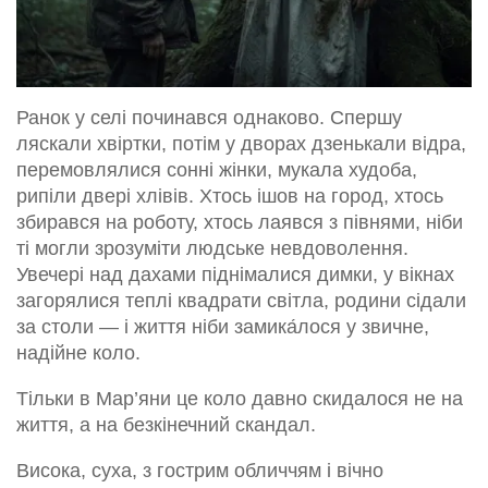
Ранок у селі починався однаково. Спершу
ляскали хвіртки, потім у дворах дзенькали відра,
перемовлялися сонні жінки, мукала худоба,
рипіли двері хлівів. Хтось ішов на город, хтось
збирався на роботу, хтось лаявся з півнями, ніби
ті могли зрозуміти людське невдоволення.
Увечері над дахами піднімалися димки, у вікнах
загорялися теплі квадрати світла, родини сідали
за столи — і життя ніби замика́лося у звичне,
надійне коло.
Тільки в Мар’яни це коло давно скидалося не на
життя, а на безкінечний скандал.
Висока, суха, з гострим обличчям і вічно