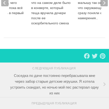
знала, чего
что на самом деле было
малышу так осторо
мужа, пока всё
в конверте, который
что окружающие н
илось в первый
теща вручила дочери
сразу поняли её
после ее
намерения..
оскорбительного смеха
СЛЕДУЮЩАЯ ПУБЛИКАЦИЯ
Соседка по даче постоянно перебрасывала мне
через забор старые детские игрушки. Я хотела
устроить скандал, но ночью мой пес растерзал одну
из них
ПРЕДЫДУЩАЯ ПУБЛИКАЦИЯ