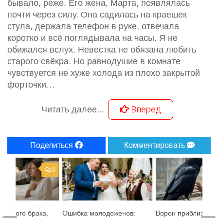
бывало, реже. Его жена, Марта, появлялась
почти через силу. Она садилась на краешек
стула, держала телефон в руке, отвечала
коротко и всё поглядывала на часы. Я не
обижался вслух. Невестка не обязана любить
старого свёкра. Но равнодушие в комнате
чувствуется не хуже холода из плохо закрытой
форточки…
Вперед
Читать далее...
Поделиться
Комментировать
0
ел этого брака,
Ошибка молодоженов:
Ворон приблизился